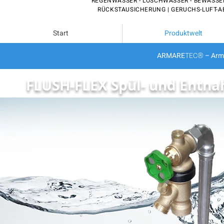
REGENWASSER - LÖSCHWASSER - BEWÄSS
RÜCKSTAUSICHERUNG | GERUCHS-LUFT-A
Start
Produktwelt
®
ARMARE
TEC
– Arm
FLUSH-FLEX Spül- und Entn