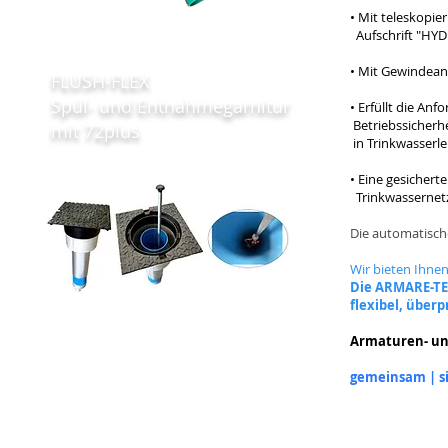
• Mit teleskopie
Aufschrift "HYD
• Mit Gewindean
FLUSH-FLEX
Spül- und Entnahmegarnitur
• Erfüllt die A
Betriebssicherhe
mit 72plus
in Trinkwasserle
• Eine gesichert
Trinkwassernetz
Die automatische
Wir bieten Ihne
Die ARMARE-T
flexibel, über
Armaturen- un
gemeinsam | si