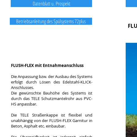
Datenblatt u. Prospekt
Betriebsanleitung des Spülsystems 72plus
Copyright
©
ARMARE-TEC GmbH, Januar 2014
FLU
FLUSH-FLEX mit Entnahmeanschluss
Die Anpassung bzw. der Ausbau des Systems
erfolgt durch Lösen des Edelstahl-KLICK-
Anschlusses.
Die gewünschte Bauhöhe des Systems ist
durch das TELE Schutzmantelrohr aus PVC-
HS anpassbar.
Die TELE Straßenkappe ist flexibel und
unabhängig von der FLUSH-FLEX Garnitur in
Beton, Asphalt etc. einbaubar.