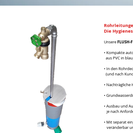
Rohrleitunge
Die Hygiene
Unsere
FLUSH-F
​• Kompakte aut
aus PVC in blau
• In den Rohrdec
(und nach Kund
• Nachträgliche
• Grundwasserdi
• Ausbau und A
je nach Anford
• Mit separat e
veränderbar un