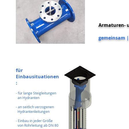
Armaturen- 
gemeinsam | 
für
VORTEILE DER
Einbausituationen
:
• Patentiertes
mit zweiseitig
- für lange Steigleitungen
Abzweigleitun
an Hydranten
• Funktioniert
• Eine dauerha
- an seitlich verzogenen
Hydrantenleitungen
- Einbau in jeder Größe
Weitere Deta
von Rohrleitung ab DN 80