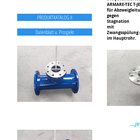
ARMARE-TEC T-J
für Abzweigleit
gegen
PRODUKTKATALOG II
Stagnation
mit
Datenblatt u. Prospekt
Zwangsspülung 
im Hauptrohr.
...j
....durch