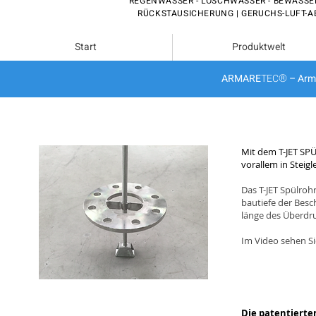
REGENWASSER - LÖSCHWASSER - BEWÄSS
RÜCKSTAUSICHERUNG | GERUCHS-LUFT-A
Start
Produktwelt
®
ARMARE
TEC
– Arm
T-JET SPÜLROHRE - T-JET ANSCH
Mit dem T-JET SPÜ
vorallem in Steig
Das T-JET Spülroh
bautiefe der Besc
länge des Überdr
Im Video sehen Si
T-JET SPÜLROHRE
Die patentierte