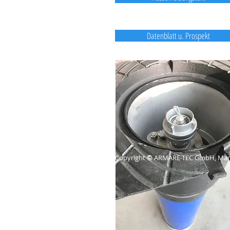
Datenblatt u. Prospekt
Copyright
©
ARMARE-TEC GmbH, Mär