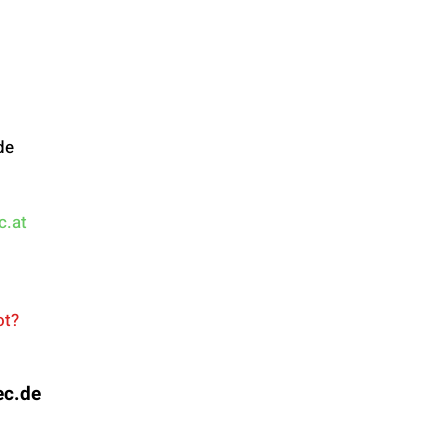
de
c.at
ot?
ec.de