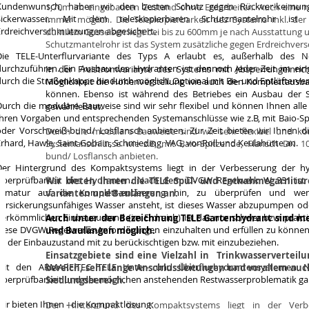
Kundenwunsch, haben wir den besten Schutz gegen Rückver-keimun
1,70m im eingebauten Zustand ohne Erdarbeiten. Auch eine n
Sickerwasser. Mit dem teleskopierbaren Schutzmantelrohr ist
immer möglich. Die Teleskopierbarkeit des Systems inkl. der
Erdreichverschmutzungen abgesichert.
duktilem Gusseisen liegt bei bis zu 600mm je nach Ausstattung 
Schutzmantelrohr ist das System zusätzliche gegen Erdreichver
Die TELE-Unterflurvariante des Typs A erlaubt es, außerhalb des Ne
durchzuführen.
Ein Ausbau des Hydranten ist dennoch jeder Zeit im ein
In der Freistromvariante des Systems mit Absperrungeinric
durch die Straßenkappe hindurch möglich.
Optional mit Be- und Entlüfterven
Möglichkeit die Höhenverstellung wie auch den Komplettausb
können. Ebenso ist während des Betriebes ein Ausbau der 
Durch die modulare Bauweise sind wir sehr flexibel und können Ihnen all
gewährleistet.
Ihren Vorgaben und entsprechenden Systemanschlüsse wie z.B, mit Baio-Sp
oder Vorschweiß-bund/ Losflansch anbieten. Zur Zeit bieten wir Ihnen di
Durch die modulare Bauweise sind wir sehr flexibel und k
Erhard, Hawle, Saint Gobain, Schmieding, VAG, vonRoll und Keulahütte an.
Systemanschlüss
e wie z.B, mit Baio-Spitzende, Flansch DN 
bund/ Losflansch anbieten.
Der Hintergrund des Kompaktsystems liegt in der Verbesserung der h
Überprüfbarkeit des Hydranten. Nach dem DVGW Regelwerk W 331 ist 
Wir bieten Ihnen die TELE Spül- und Entnahmegarnitu
Armatur auf die Komplett-entleerung hin, zu überprüfen und wen
varianten und Baulängen an.
versickerungsunfähiges Wasser ansteht, ist dieses Wasser abzupumpen ode
herkömmlichen Einbauzustand (im Erdreich) ist das nur schwer bzw. prakt
Auch unter der Bezeichnung TELE Gartenhydrant sind m
diese DVGW Regelwerks-Anforderungen einzuhalten und erfüllen zu könne
und Baulängen möglich.
ist der Einbauzustand mit zu berückischtigen bzw. mit einzubeziehen.
Einsatzgebiete sind eine Vielzahl in Trinkwasservertei
Mit den ARMARE-TEC TELE Unter- und Überflurhydrantensystemen N
bereich, sehr lange Anschlussleitungen und vorallem au
Überprüfbarkeit und der möglichen anstehenden Restwasserproblematik garan
Siedlungsbereich.
Wir bieten Ihnen - die Kompaktlösung:
Der Hintergrund des Kompaktsystems liegt in der Verb