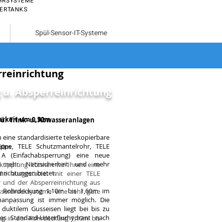
HRSYSTEME
SERTANKS
Spül-Sensor-IT-Systeme
reinrichtung
 u. Absperreinrichtung
arkeit um 0,50m
ür Trink- u. Abwasseranlagen
eine standardisierte teleskopierbare
appe, TELE Schutzmantelrohr, TELE
,60m
 (Einfachabsperrung) eine neue
n mehr Netzsicherheit und mehr
tkupplung können wir Ihnen eine
richtungen bietet.
die ausgestattet mit einer TELE
r und der Absperreinrichtung aus
er Rohrdeckung 1,10m bis 1,60m im
sserdrucksysteme eine sehr gute
nanpassung ist immer möglich. Die
 duktilem Gusseisen liegt bei bis zu
 Standard-Unterflurhydrant nach
ng in der Rohrdeckung 1,10m bis