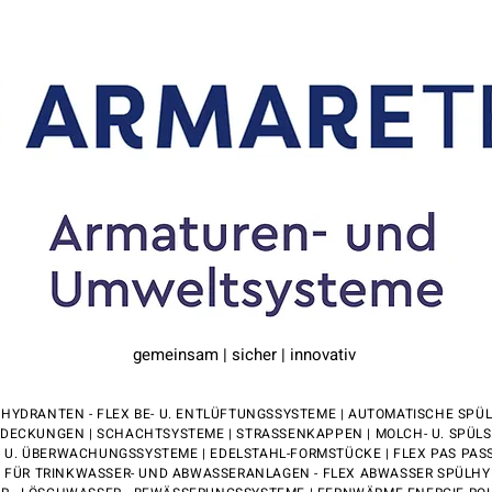
gemeinsam | sicher | innovativ
 HYDRANTEN - FLEX BE- U. ENTLÜFTUNGSSYSTEME | AUTOMATISCHE SPÜ
ECKUNGEN | SCHACHTSYSTEME | STRASSENKAPPEN | MOLCH- U. SPÜL
- U. ÜBERWACHUNGSSYSTEME | EDELSTAHL-FORMSTÜCKE | FLEX PAS PAS
 FÜR TRINKWASSER- UND ABWASSERANLAGEN - FLEX ABWASSER SPÜLH