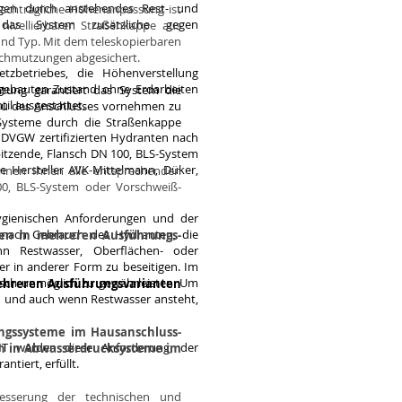
gen durch anstehendes Rest- und
achträgliche Höhenanpassung ist
 das System zusätzliche gegen
 nivellierbaren Straßenkappe aus
und Typ. Mit dem teleskopierbaren
schmutzungen abgesichert.
tzbetriebes, die Höhenverstellung
gebauten Zustand ohne Erdarbeiten
htung garantiert das System die
til ausgestattet.
au des Anschlusses vornehmen zu
Systeme durch die Straßenkappe
e DVGW zertifizierten Hydranten nach
itzende, Flansch DN 100, BLS-System
e Hersteller AVK-Mittelmann, Düker,
önnen Ihnen alle entsprechenden
100, BLS-System oder Vorschweiß-
ygienischen Anforderungen und der
nach Gebrauch des Hydranten, die
ren in mehreren Ausführungs-
n Restwasser, Oberflächen- oder
r in anderer Form zu beseitigen. Im
isch unmöglich zu gewährleisten. Um
ehreren Ausführungsvarianten
n und auch wenn Restwasser ansteht,
lungssysteme im Hausanschluss-
T werden diese Anforderung, der
ch in Abwasserdrucksysteme im
tiert, erfüllt.
esserung der technischen und