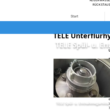
REGENWASSE
RÜCKSTAUS
Start
TELE Unterflurh
TELE Spül- u. 
TELE Spül- u. Entnahmegarnitur