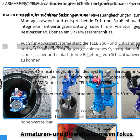
Die ARMARE-TEC TELE Unterflurhydranten NT - flexibel, überprüfbar, sicher 
hygienischen Anforderungen und der Überprüfbarkeit der Syste
Armaturentechnik im Fokus. Sicher - innovativ.
Ideal um Höhenanpassungen und Niveauangleichungen zur
Montageaufwand und entsprechende Erd- und Straßenbauarb
integrierte Entleerungseinrichtung sichert die Armatur g
Restwasser ab. Ebenso ein Sickerwasseranschluss.
Auch für Abwassersysteme stellt die TELE Spül- und Entnahmeg
Ausschreibungstext
Mo
und wirtschaftliche Lösung (als geschlossenes System) dar, u
schnell, sicher und einfach (ohne Begehung von Schachtbauwe
zu können.
Erweiterte Einsatzmöglichkeiten des Systems im Bereich Trin
automatisches Be- und Entlüftungsventil in Kooperation mi
Gobain PAM Deutschland, den TELE PAMLIFT 300 an.
Als Zubehöhr bieten wir eine Entnahmestandrohr DN 50 mit Kuge
Wir bieten Ihnen - die Kompaktlösung:
Die ARMARE-TEC TELE Spül- und Entnahmegarnitur - flexibel,
höhenverstellbar!
Armaturen- und Umweltsysteme im Fokus.