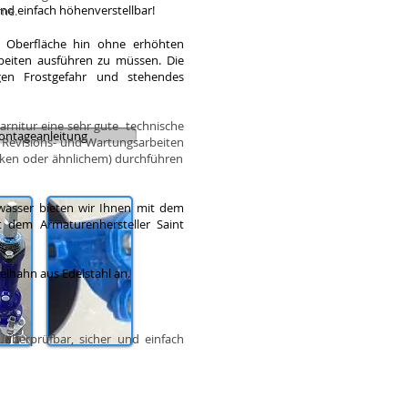
und einfach höhenverstellbar!
me.
 Oberfläche hin ohne erhöhten
eiten ausführen zu müssen.
Die
egen Frostgefahr und stehendes
arnitur eine sehr gute technische
ntageanleitung
m Revisions- und Wartungsarbeiten
rken oder ähnlichem) durchführen
kwasser bieten wir Ihnen mit dem
t dem Armaturenhersteller Saint
lhahn aus Edelstahl an.
 überprüfbar, sicher und einfach