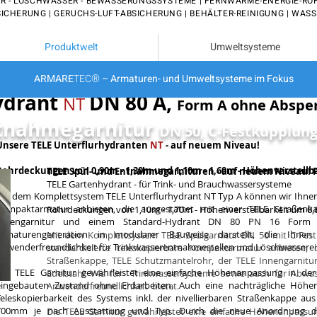
R - LÖSCHWASSER - BEWÄSSERUNGSSYSTEME | FERNWÄRME-ENERGIE-RO
ICHERUNG | GERUCHS-LUFT-ABSICHERUNG | BEHÄLTER-REINIGUNG | WAS
Produktwelt
Umweltsysteme
®
ARMARE
TEC
– Armaturen- und Umweltsysteme im Fokus
ydrant
DN 80 A,
NT
Form A ohne Absper
Entnahmegarnitur
DN 50, C-Festkupplung
Unsere TELE Unterflurhydranten
NT
- auf neuem Niveau!
Rohrdeckungen von 0,90m - 1,30m und 1,10m - 1,60m - Höhenverstellb
TELE Spül- und Entnahmegarnituren - auf neuem Niveau! F
TELE Gartenhydrant - für Trink- und Brauchwassersysteme
Mit dem Komplettsystem TELE Unterflurhydrant NT Typ A können wir Ihnen 
Kompaktarmatur anbieten, die ausgestattet mit einer TELE Straßenk
Rohrdeckungen von 1,10m - 1,70m - Höhenverstellbarkeit um 0
Innengarnitur und einem Standard-Hydrant DN 80 PN 16 Form A
Armaturengeneration in modularer Bauweise darstellt, die Ihne
Mit dem Komplettsystem TELE Spülgarnitur DN 50 mit C-Fes
Anwenderfreundlichkeit für Trinkwasserentnahmestellen und Löschwasserein
standardisierte teleskopierbare Kompaktarmatur anbieten, 
Straßenkappe, TELE Schutzmantelrohr, der TELE Innengarnitu
Die TELE Garnitur gewährleistet eine einfache Höhenanpassung in d
Edelstahl V4a für Trinkwassersysteme sowie auch für Abwa
eingebauten Zustand ohne Erdarbeiten. Auch eine nachträgliche Höhe
Anwenderfreundlichkeit bietet.
Teleskopierbarkeit des Systems inkl. der nivellierbaren Straßenkappe aus
700mm je nach Ausstattung und Typ. Durch die neue Anordnung des
Die TELE Garnitur gewährleistet eine einfache Höhenanpassu