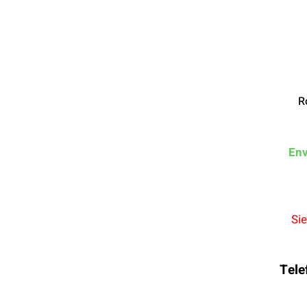
R
En
Si
Tele